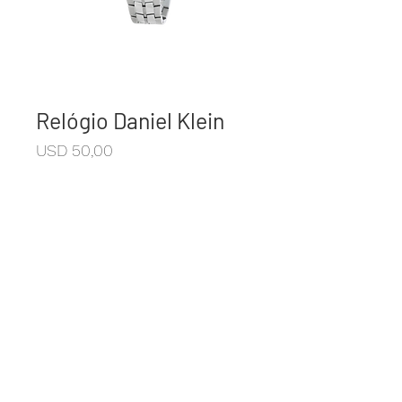
Relógio Daniel Klein
Preço
USD 50,00
Código: DK12326-1
+10% I.V.A
© 2021 Casa Antonio
Av Carlos Antonio Lopez y Adrián Jara,
3223, Jebai Center - Ciudad del Este -
Paraguay.