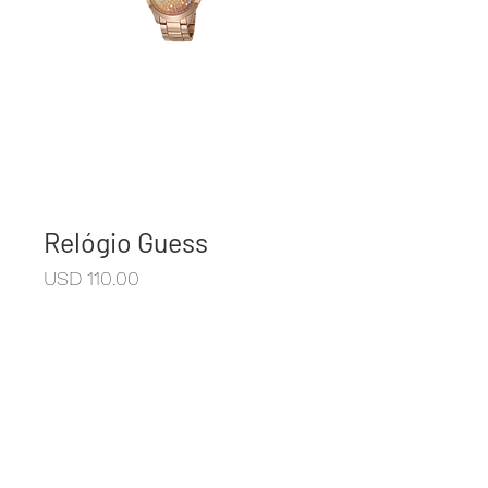
Relógio Guess
Preço
USD 110,00
Código: GW0020L3
+10% I.V.A