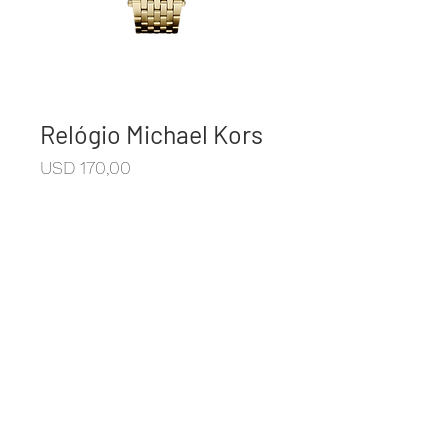
Relógio Michael Kors
Preço
USD 170,00
Código: MK2191
+10% I.V.A
© 2021 Casa Antonio
Av Carlos Antonio Lopez y Adrián Jara,
3223, Jebai Center - Ciudad del Este -
Paraguay.